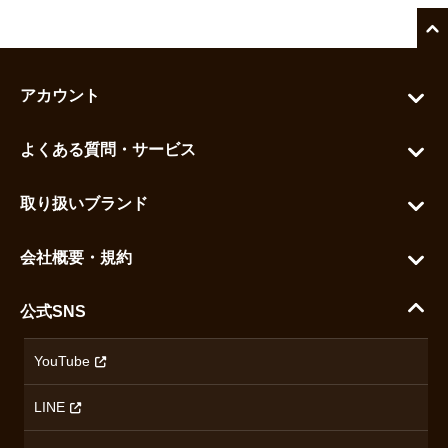
アカウント
マイアカウント
よくある質問・サービス
カートを見る
お問い合わせ
お気に入りを見る
取り扱いブランド
よくある質問
グランドセイコー
ご利用ガイド
会社概要・規約
シチズン
支払い方法について
ハラダコーポレートサイト
セイコー
公式SNS
配送・送料について
会社概要
カシオ
返品について
沿革
YouTube
ミナセ
ハラダの保証とアフターサービス
アクセス情報
オリエントスター
LINE
特定商取引法に基づく表記
オメガ