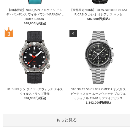
【30本限定】NORQAIN ノルケイン イン
【世界限定600本】 OCW-SG1000CN-1AJ
ディペンデンス ワイルドワン “HARADA” L
R CASIO カシオ オシアナス マンタ
imited Edition
682,000円(税込)
968,000円(税込)
4
U1 SINN ジン ダイバーズウォッチ テキス
310.30.42.50.01.002 OMEGA オメガ ス
タイルストラップ仕様
ピードマスター ムーンウォッチ プロフェ
636,900円(税込)
ッショナル 42MM サファイアガラス
1,342,000円(税込)
もっと見る