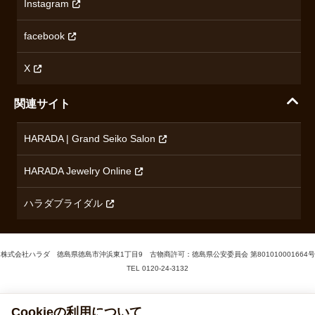
Instagram
プライバシーポリシー
ショパール
無断転載・商用利用について
facebook
ロンジン
コンテンツ制作ポリシーおよび生成AIの利用指針
チューダー
X
ノルケイン
関連サイト
ブランド一覧を見る
HARADA | Grand Seiko Salon
HARADA Jewelry Online
ハラダブライダル
株式会社ハラダ 徳島県徳島市沖浜東1丁目9 古物商許可：徳島県公安委員会 第801010001664号
TEL
0120-24-3132
© 1929‐2026 Harada
Cookieの利用について