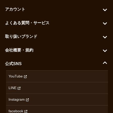
アカウント
マイアカウント
よくある質問・サービス
カートを見る
お問い合わせ
お気に入りを見る
取り扱いブランド
よくある質問
グランドセイコー
ご利用ガイド
会社概要・規約
シチズン
支払い方法について
ハラダコーポレートサイト
セイコー
公式SNS
配送・送料について
会社概要
カシオ
返品について
沿革
YouTube
ミナセ
ハラダの保証とアフターサービス
アクセス情報
オリエントスター
LINE
特定商取引法に基づく表記
オメガ
Instagram
プライバシーポリシー
ショパール
無断転載・商用利用について
facebook
ロンジン