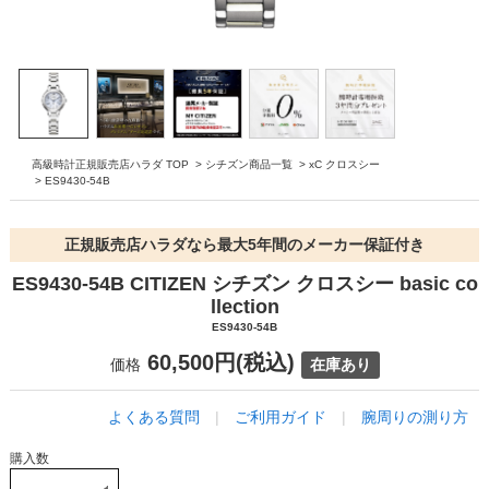
高級時計正規販売店ハラダ TOP
>
シチズン商品一覧
>
xC クロスシー
>
ES9430-54B
正規販売店ハラダなら最大5年間のメーカー保証付き
ES9430-54B CITIZEN シチズン クロスシー basic co
llection
ES9430-54B
60,500円(税込)
価格
在庫あり
よくある質問
|
ご利用ガイド
|
腕周りの測り方
購入数