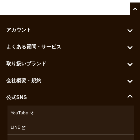
アカウント
マイアカウント
よくある質問・サービス
カートを見る
お問い合わせ
お気に入りを見る
取り扱いブランド
よくある質問
グランドセイコー
ご利用ガイド
会社概要・規約
シチズン
支払い方法について
ハラダコーポレートサイト
セイコー
公式SNS
配送・送料について
会社概要
カシオ
返品について
沿革
YouTube
ミナセ
ハラダの保証とアフターサービス
アクセス情報
オリエントスター
LINE
特定商取引法に基づく表記
オメガ