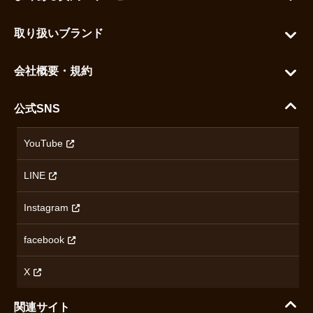
カートを見る
お問い合わせ
お気に入りを見る
取り扱いブランド
よくある質問
グランドセイコー
ご利用ガイド
会社概要・規約
シチズン
支払い方法について
ハラダコーポレートサイト
セイコー
公式SNS
配送・送料について
会社概要
カシオ
返品について
沿革
YouTube
ミナセ
ハラダの保証とアフターサービス
アクセス情報
オリエントスター
LINE
特定商取引法に基づく表記
オメガ
Instagram
プライバシーポリシー
ショパール
無断転載・商用利用について
facebook
ロンジン
コンテンツ制作ポリシーおよび生成AIの利用指針
チューダー
X
ノルケイン
関連サイト
ブランド一覧を見る