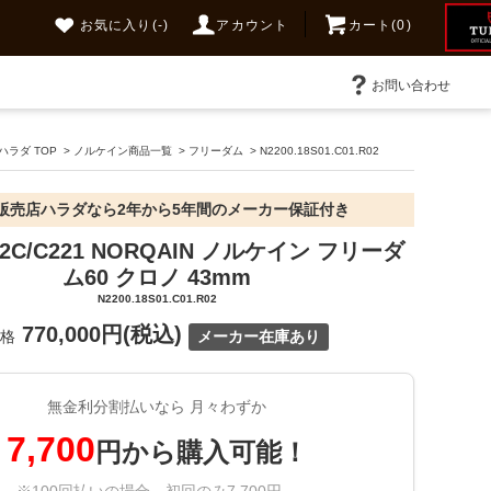
お気に入り
(-)
アカウント
カート(0)
お問い合わせ
ラダ TOP
>
ノルケイン商品一覧
>
フリーダム
>
N2200.18S01.C01.R02
販売店ハラダなら2年から5年間のメーカー保証付き
22C/C221 NORQAIN ノルケイン フリーダ
ム60 クロノ 43mm
N2200.18S01.C01.R02
770,000円(税込)
価格
メーカー在庫あり
無金利分割払いなら 月々わずか
7,700
円から購入可能！