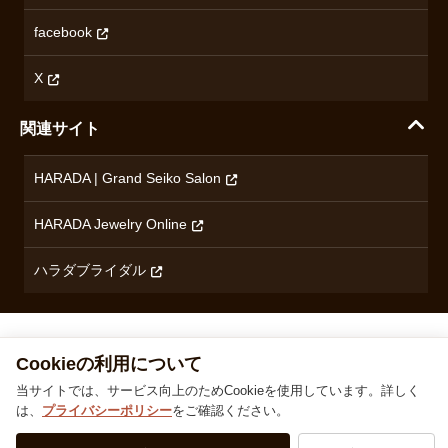
ショパール
無断転載・商用利用について
facebook
ロンジン
コンテンツ制作ポリシーおよび生成AIの利用指針
チューダー
X
ノルケイン
関連サイト
ブランド一覧を見る
HARADA | Grand Seiko Salon
HARADA Jewelry Online
ハラダブライダル
株式会社ハラダ 徳島県徳島市沖浜東1丁目9 古物商許可：徳島県公安委員会 第801010001664号
TEL
0120-24-3132
© 1929‐2026 Harada
Cookieの利用について