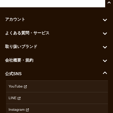
アカウント
マイアカウント
よくある質問・サービス
カートを見る
お問い合わせ
お気に入りを見る
取り扱いブランド
よくある質問
グランドセイコー
ご利用ガイド
会社概要・規約
シチズン
支払い方法について
ハラダコーポレートサイト
セイコー
公式SNS
配送・送料について
会社概要
カシオ
返品について
沿革
YouTube
ミナセ
ハラダの保証とアフターサービス
アクセス情報
オリエントスター
LINE
特定商取引法に基づく表記
オメガ
Instagram
プライバシーポリシー