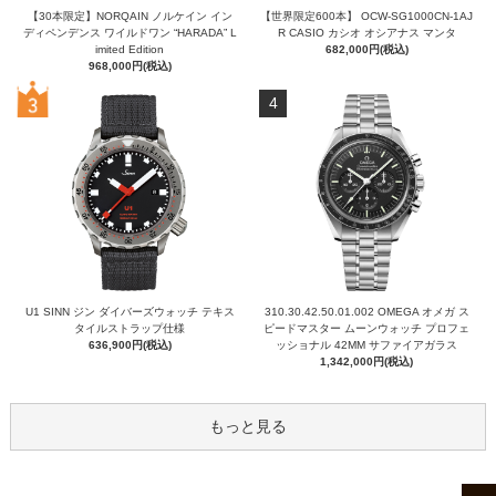
【30本限定】NORQAIN ノルケイン イン
【世界限定600本】 OCW-SG1000CN-1AJ
ディペンデンス ワイルドワン “HARADA” L
R CASIO カシオ オシアナス マンタ
imited Edition
682,000円(税込)
968,000円(税込)
4
U1 SINN ジン ダイバーズウォッチ テキス
310.30.42.50.01.002 OMEGA オメガ ス
タイルストラップ仕様
ピードマスター ムーンウォッチ プロフェ
636,900円(税込)
ッショナル 42MM サファイアガラス
1,342,000円(税込)
もっと見る