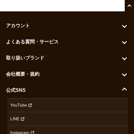
アカウント
マイアカウント
よくある質問・サービス
カートを見る
お問い合わせ
お気に入りを見る
取り扱いブランド
よくある質問
グランドセイコー
ご利用ガイド
会社概要・規約
シチズン
支払い方法について
ハラダコーポレートサイト
セイコー
公式SNS
配送・送料について
会社概要
カシオ
返品について
沿革
YouTube
ミナセ
ハラダの保証とアフターサービス
アクセス情報
オリエントスター
LINE
特定商取引法に基づく表記
オメガ
Instagram