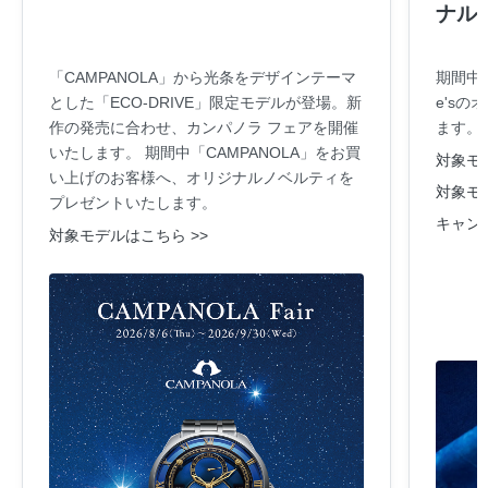
ナル
「CAMPANOLA」から光条をデザインテーマ
期間中
とした「ECO-DRIVE」限定モデルが登場。新
e's
作の発売に合わせ、カンパノラ フェアを開催
ます。
いたします。 期間中「CAMPANOLA」をお買
対象モデ
い上げのお客様へ、オリジナルノベルティを
対象モデ
プレゼントいたします。
キャン
対象モデルはこちら >>