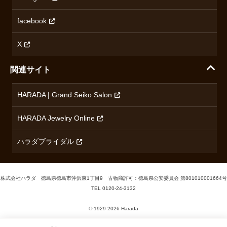
プライバシーポリシー
ショパール
無断転載・商用利用について
facebook
ロンジン
コンテンツ制作ポリシーおよび生成AIの利用指針
チューダー
X
ノルケイン
関連サイト
ブランド一覧を見る
HARADA | Grand Seiko Salon
HARADA Jewelry Online
ハラダブライダル
株式会社ハラダ 徳島県徳島市沖浜東1丁目9 古物商許可：徳島県公安委員会 第801010001664号
TEL
0120-24-3132
© 1929‐2026 Harada