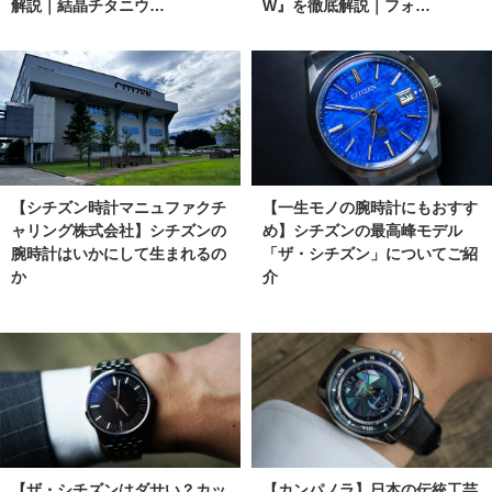
解説｜結晶チタニウ…
W』を徹底解説｜フォ…
【シチズン時計マニュファクチ
【一生モノの腕時計にもおすす
ャリング株式会社】シチズンの
め】シチズンの最高峰モデル
腕時計はいかにして生まれるの
「ザ・シチズン」についてご紹
か
介
【ザ・シチズンはダサい？カッ
【カンパノラ】日本の伝統工芸