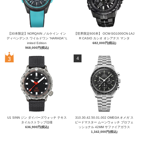
【30本限定】NORQAIN ノルケイン イン
【世界限定600本】 OCW-SG1000CN-1AJ
ディペンデンス ワイルドワン “HARADA” L
R CASIO カシオ オシアナス マンタ
imited Edition
682,000円(税込)
968,000円(税込)
4
U1 SINN ジン ダイバーズウォッチ テキス
310.30.42.50.01.002 OMEGA オメガ ス
タイルストラップ仕様
ピードマスター ムーンウォッチ プロフェ
636,900円(税込)
ッショナル 42MM サファイアガラス
1,342,000円(税込)