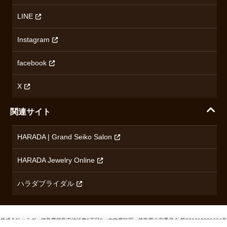
ハラダの保証とアフターサービス
アクセス情報
オリエントスター
LINE
特定商取引法に基づく表記
オメガ
Instagram
プライバシーポリシー
ショパール
無断転載・商用利用について
facebook
ロンジン
コンテンツ制作ポリシーおよび生成AIの利用指針
チューダー
X
ノルケイン
関連サイト
ブランド一覧を見る
HARADA | Grand Seiko Salon
HARADA Jewelry Online
ハラダブライダル
株式会社ハラダ 徳島県徳島市沖浜東1丁目9 古物商許可：徳島県公安委員会 第801010001664号