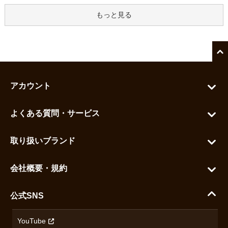
もっと見る
アカウント
マイアカウント
よくある質問・サービス
カートを見る
お問い合わせ
お気に入りを見る
取り扱いブランド
よくある質問
グランドセイコー
ご利用ガイド
会社概要・規約
シチズン
支払い方法について
ハラダコーポレートサイト
セイコー
公式SNS
配送・送料について
会社概要
カシオ
返品について
沿革
YouTube
ミナセ