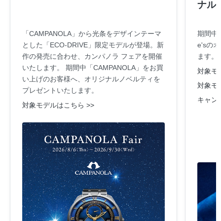
ナル
「CAMPANOLA」から光条をデザインテーマ
期間中
とした「ECO-DRIVE」限定モデルが登場。新
e's
作の発売に合わせ、カンパノラ フェアを開催
ます。
いたします。 期間中「CAMPANOLA」をお買
対象モデ
い上げのお客様へ、オリジナルノベルティを
対象モデ
プレゼントいたします。
キャン
対象モデルはこちら >>