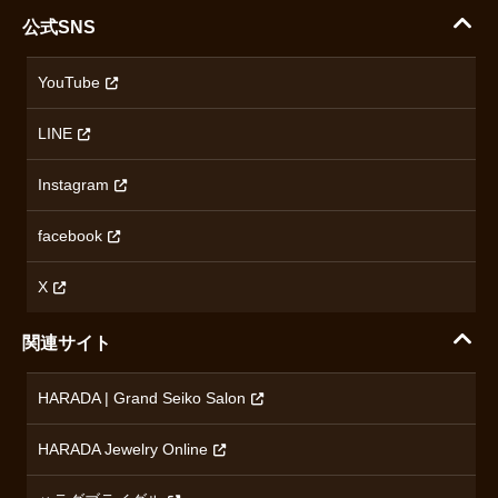
ハラダコーポレートサイト
セイコー
公式SNS
配送・送料について
会社概要
カシオ
返品について
沿革
YouTube
ミナセ
ハラダの保証とアフターサービス
アクセス情報
オリエントスター
LINE
特定商取引法に基づく表記
オメガ
Instagram
プライバシーポリシー
ショパール
無断転載・商用利用について
facebook
ロンジン
コンテンツ制作ポリシーおよび生成AIの利用指針
チューダー
X
ノルケイン
関連サイト
ブランド一覧を見る
HARADA | Grand Seiko Salon
HARADA Jewelry Online