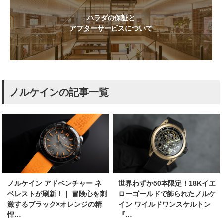
ハラダの保証と
アフターサービスについて
ノルケインの記事一覧
ノルケイン アドベンチャー ネ
世界わずか50本限定！18Kイエ
ベレストが刷新！｜ 冒険心を刺
ローゴールドで飾られたノルケ
激するブラック×オレンジの精
イン ワイルドワンスケルトン
悍…
『…