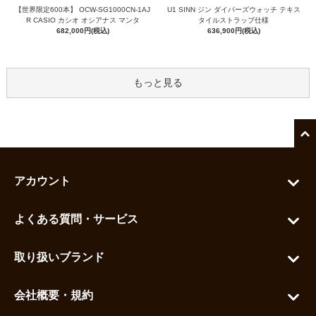
【世界限定600本】 OCW-SG1000CN-1AJ
U1 SINN ジン ダイバーズウォッチ テキス
R CASIO カシオ オシアナス マンタ
タイルストラップ仕様
682,000円(税込)
636,900円(税込)
もっと見る
アカウント
マイアカウント
よくある質問・サービス
カートを見る
お問い合わせ
お気に入りを見る
取り扱いブランド
よくある質問
グランドセイコー
ご利用ガイド
会社概要・規約
シチズン
支払い方法について