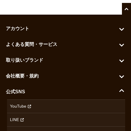
アカウント
マイアカウント
よくある質問・サービス
カートを見る
お問い合わせ
お気に入りを見る
取り扱いブランド
よくある質問
グランドセイコー
ご利用ガイド
会社概要・規約
シチズン
支払い方法について
ハラダコーポレートサイト
セイコー
公式SNS
配送・送料について
会社概要
カシオ
返品について
沿革
YouTube
ミナセ
ハラダの保証とアフターサービス
アクセス情報
オリエントスター
LINE
特定商取引法に基づく表記
オメガ