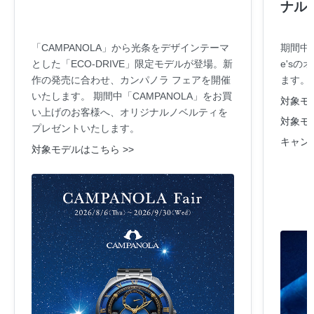
ナル
「CAMPANOLA」から光条をデザインテーマ
期間中
とした「ECO-DRIVE」限定モデルが登場。新
e's
作の発売に合わせ、カンパノラ フェアを開催
ます。
いたします。 期間中「CAMPANOLA」をお買
対象モデ
い上げのお客様へ、オリジナルノベルティを
対象モデ
プレゼントいたします。
キャン
対象モデルはこちら >>