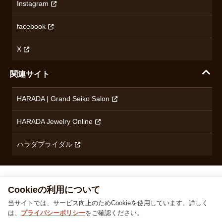
Instagram
プライバシーポリシー
ショパール
無断転載・商用利用について
facebook
ロンジン
コンテンツ制作ポリシーおよび生成AIの利用指針
チューダー
X
ノルケイン
関連サイト
ブランド一覧を見る
HARADA | Grand Seiko Salon
HARADA Jewelry Online
ハラダブライダル
株式会社ハラダ 徳島県徳島市沖浜東1丁目9 古物商許可：徳島県公安委員会 第801010001664号
TEL
0120-24-3132
© 1929‐2026 Harada