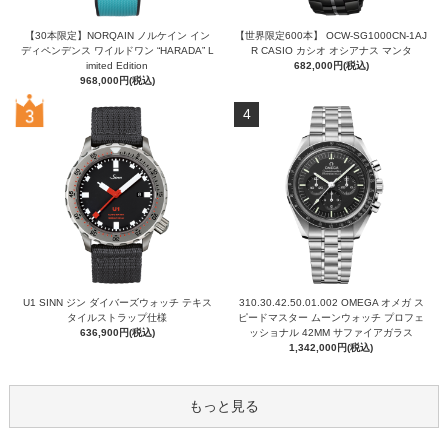
【30本限定】NORQAIN ノルケイン イン
【世界限定600本】 OCW-SG1000CN-1AJ
ディペンデンス ワイルドワン “HARADA” L
R CASIO カシオ オシアナス マンタ
imited Edition
682,000円(税込)
968,000円(税込)
4
U1 SINN ジン ダイバーズウォッチ テキス
310.30.42.50.01.002 OMEGA オメガ ス
タイルストラップ仕様
ピードマスター ムーンウォッチ プロフェ
636,900円(税込)
ッショナル 42MM サファイアガラス
1,342,000円(税込)
もっと見る